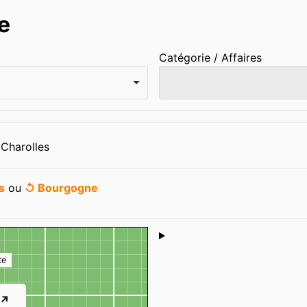
e
Catégorie / Affaires
 Charolles
s
ou
↺ Bourgogne
Shoutbox
te
 ↗