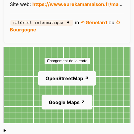
Site web:
https://www.eurekamamaison.fr/magasin/eureka-ma-maison-genelard
in
↶ Génelard
ou
↺
matériel informatique
Bourgogne
Carte
Chargement de la carte
OpenStreetMap ↗
Google Maps ↗
Shoutbox