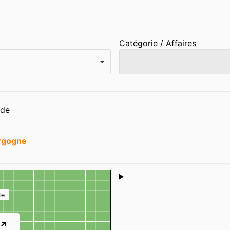
Catégorie / Affaires
nde
rgogne
Shoutbox
te
 ↗