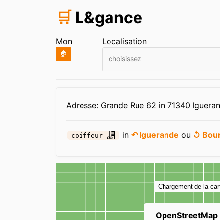
🛒
L&gance
Mon
Localisation
🏠
choisissez
Infos
Adresse: Grande Rue 62 in 71340 Iguera
in
↶ Iguerande
ou
↺ Bou
coiffeur
Carte
Chargement de la car
OpenStreetMap