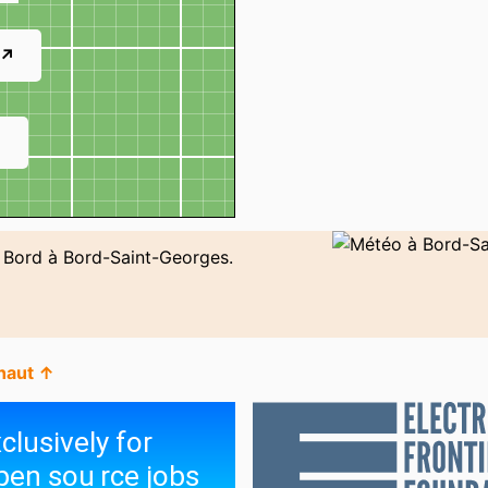
 ↗
↗
e Bord à Bord-Saint-Georges.
 haut ↑