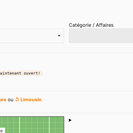
Catégorie / Affaires
aintenant ouvert!
ges
ou
↺ Limousin
Shoutbox
te