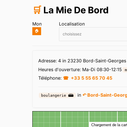
🛒
La Mie De Bord
Mon
Localisation
🏠
choisissez
Infos
Adresse: 4 in 23230 Bord-Saint-Georges
Heures d'ouverture:
Ma-Di 08:30-12:15
m
Téléphone:
+33 5 55 65 70 45
in
↶ Bord-Saint-Geor
boulangerie
Carte
Chargement de la car