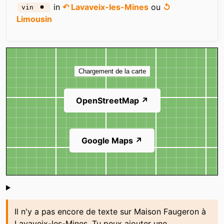
in
↶ Lavaveix-les-Mines
ou
↺
vin
Limousin
Carte
Chargement de la carte
OpenStreetMap ↗
Google Maps ↗
Shoutbox
Il n'y a pas encore de texte sur Maison Faugeron à
Lavaveix-les-Mines. Tu peux ajouter une