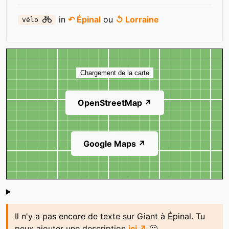
in
↶ Épinal
ou
↺ Lorraine
vélo
Carte
Chargement de la carte
OpenStreetMap ↗
Google Maps ↗
Shoutbox
Il n'y a pas encore de texte sur Giant à Épinal. Tu
peux ajouter une description
ici ↗
🙂