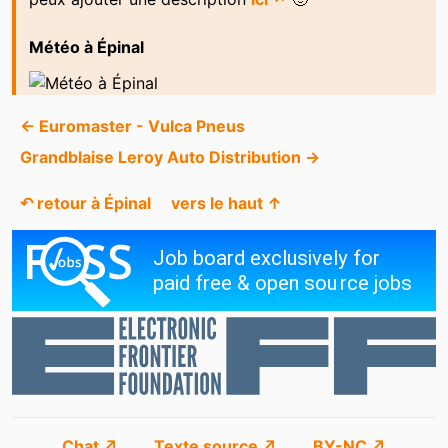
Météo à Épinal
← Euromaster - Vulca Pneus
Grandblaise Leroy Auto Distribution →
↶ retour à Épinal
vers le haut ↑
Chat ↗
Texte source ↗
BY-NC ↗