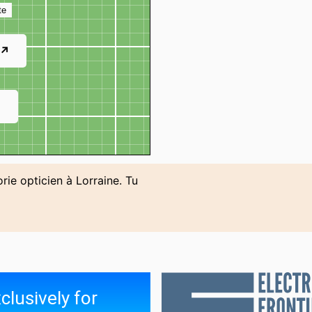
te
 ↗
↗
rie opticien à Lorraine. Tu