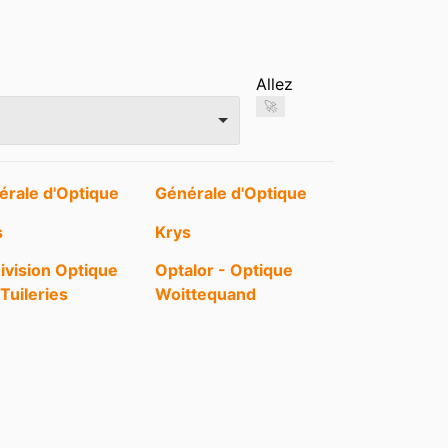
Allez
🚀
érale d'Optique
Générale d'Optique
s
Krys
ivision Optique
Optalor - Optique
Tuileries
Woittequand
ic 2000
Optica
ique de Meix
Optique du Barrois
on Plus