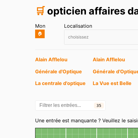
🛒
opticien affaires d
Mon
Localisation
🏠
choisissez
Entrées
Alain Afflelou
Alain Afflelou
Générale d'Optique
Générale d'Optiqu
La centrale d'optique
La Vue est Belle
Optic 2000
Optic 2000
35
Optical Center
Optical Center
Une entrée est manquante ? Veuillez le saisi
Optique Saint-Jean
Optisoins
Carte