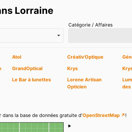
ans Lorraine
Catégorie / Affaires
Atol
Créativ'Optique
Gén
e
GrandOptical
Krys
Kry
Le Bar à lunettes
Lorene Artisan
Lum
Opticien
des 
Optic 2000
Optic 2000
Opt
Optical Center
Optique de la Sarre
Opt
r dans la base de données gratuite d'
OpenStreetMap ↗
!
Prom’optical
Ta Vue Mes Lunettes
Visi
Shoutbox