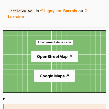
in
↶ Ligny-en-Barrois
ou
↺
opticien
Lorraine
Carte
Chargement de la carte
OpenStreetMap ↗
Google Maps ↗
Shoutbox