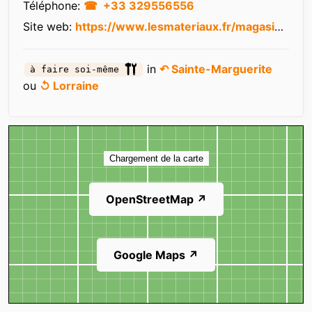
Téléphone:
+33 329556556
Site web:
https://www.lesmateriaux.fr/magasins/bloc-et-job-saint-die-sainte-marguerite.html
in
↶ Sainte-Marguerite
à faire soi-même
ou
↺ Lorraine
Carte
Chargement de la carte
OpenStreetMap ↗
Google Maps ↗