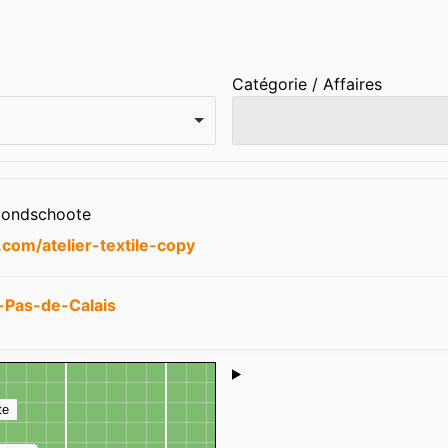
Catégorie / Affaires
Hondschoote
.com/atelier-textile-copy
-Pas-de-Calais
Shoutbox
te