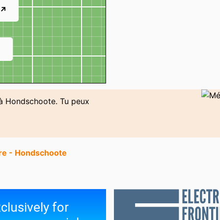
 ↗
↗
o à Hondschoote. Tu peux
dre - Hondschoote