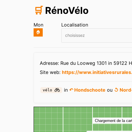
🛒
RénoVélo
Mon
Localisation
🏠
choisissez
Infos
Adresse: Rue du Looweg 1301 in 59122 
Site web:
https://www.initiativesrurales
in
↶ Hondschoote
ou
↺ Nord
vélo
Carte
Chargement de la car