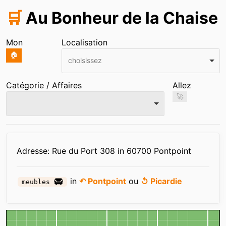
🛒
Au Bonheur de la Chaise
Mon
Localisation
🏠
choisissez
Catégorie / Affaires
Allez
🚀
Infos
Adresse: Rue du Port 308 in 60700 Pontpoint
in
↶ Pontpoint
ou
↺ Picardie
meubles
Carte