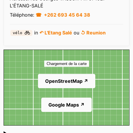
L'ÉTANG-SALÉ
Téléphone:
+262 693 45 64 38
in
↶ L'Etang Salé
ou
↺ Reunion
vélo
Carte
Chargement de la carte
OpenStreetMap ↗
Google Maps ↗