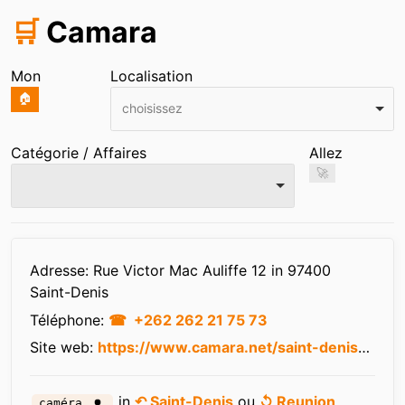
🛒
Camara
Mon
Localisation
🏠
choisissez
Catégorie / Affaires
Allez
🚀
Infos
Adresse: Rue Victor Mac Auliffe 12 in 97400
Saint-Denis
Téléphone:
+262 262 21 75 73
Site web:
https://www.camara.net/saint-denis-la-reunion
in
↶ Saint-Denis
ou
↺ Reunion
caméra