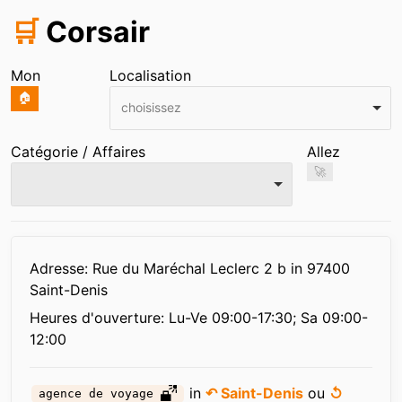
🛒
Corsair
Mon
Localisation
🏠
choisissez
Catégorie / Affaires
Allez
🚀
Infos
Adresse: Rue du Maréchal Leclerc 2 b in 97400
Saint-Denis
Heures d'ouverture:
Lu-Ve 09:00-17:30; Sa 09:00-
12:00
in
↶ Saint-Denis
ou
↺
agence de voyage