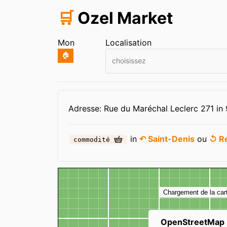
🛒
Ozel Market
Mon
Localisation
🏠
choisissez
Infos
Adresse: Rue du Maréchal Leclerc 271 in
in
↶ Saint-Denis
ou
↺ R
commodité
Carte
Chargement de la car
OpenStreetMap