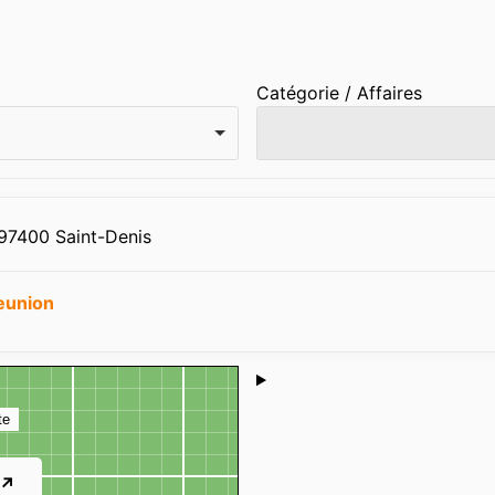
Catégorie / Affaires
 97400 Saint-Denis
eunion
Shoutbox
te
 ↗