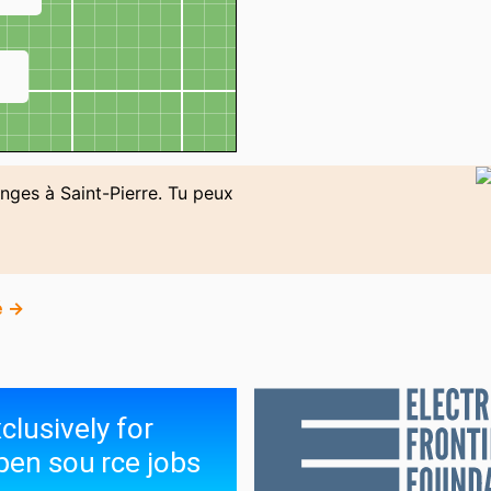
↗
anges à Saint-Pierre. Tu peux
é →