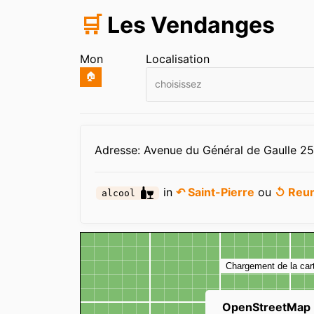
🛒
Les Vendanges
Mon
Localisation
🏠
choisissez
Infos
Adresse: Avenue du Général de Gaulle 258
in
↶ Saint-Pierre
ou
↺ Reu
alcool
Carte
Chargement de la car
OpenStreetMap