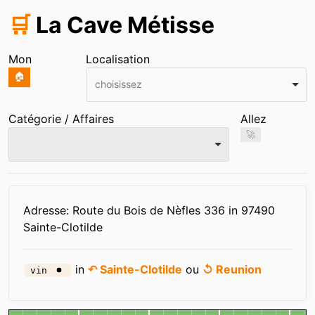
🛒
La Cave Métisse
Mon
Localisation
🏠
choisissez
Catégorie / Affaires
Allez
🚀
Infos
Adresse: Route du Bois de Nèfles 336 in 97490
Sainte-Clotilde
in
↶ Sainte-Clotilde
ou
↺ Reunion
vin