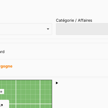
Catégorie / Affaires
ard
rgogne
Shoutbox
te
 ↗