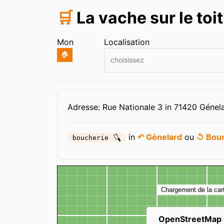
🛒
La vache sur le toit
Mon
Localisation
🏠
choisissez
Infos
Adresse: Rue Nationale 3 in 71420 Génel
in
↶ Génelard
ou
↺ Bou
boucherie
Carte
Chargement de la car
OpenStreetMap