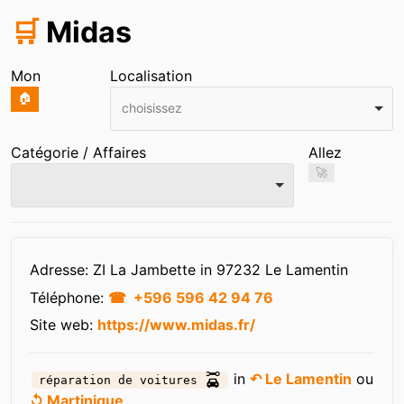
🛒
Midas
Mon
Localisation
🏠
choisissez
Catégorie / Affaires
Allez
🚀
Infos
Adresse: ZI La Jambette in 97232 Le Lamentin
Téléphone:
+596 596 42 94 76
Site web:
https://www.midas.fr/
in
↶ Le Lamentin
ou
réparation de voitures
↺ Martinique