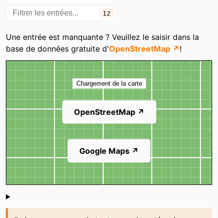
Garage ALM Services
Garage Repert
12
Midas
Midas
Une entrée est manquante ? Veuillez le saisir dans la
Midas
Midas
base de données gratuite d'
OpenStreetMap ↗
!
Rapid Pare Brise
Top Carrosserie
Carte
Chargement de la carte
OpenStreetMap ↗
Google Maps ↗
Shoutbox