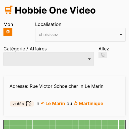
🛒
Hobbie One Video
Mon
Localisation
🏠
choisissez
Catégorie / Affaires
Allez
🚀
Infos
Adresse: Rue Victor Schoelcher in Le Marin
in
↶ Le Marin
ou
↺ Martinique
vidéo
Carte