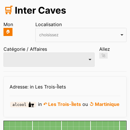
🛒
Inter Caves
Mon
Localisation
🏠
choisissez
Catégorie / Affaires
Allez
🚀
Infos
Adresse: in Les Trois-Îlets
in
↶ Les Trois-Îlets
ou
↺ Martinique
alcool
Carte