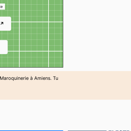
te
 ↗
↗
e Maroquinerie à Amiens. Tu