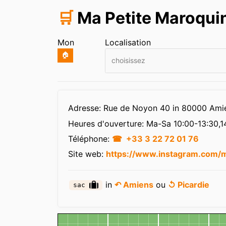
🛒
Ma Petite Maroqui
Mon
Localisation
🏠
choisissez
Infos
Adresse: Rue de Noyon 40 in 80000 Ami
Heures d'ouverture:
Ma-Sa 10:00-13:30,1
Téléphone:
+33 3 22 72 01 76
Site web:
https://www.instagram.com/m
in
↶ Amiens
ou
↺ Picardie
sac
Carte