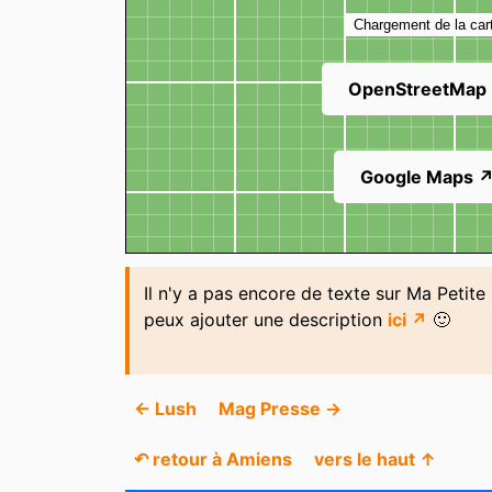
Chargement de la car
OpenStreetMap
Google Maps 
Il n'y a pas encore de texte sur Ma Petit
peux ajouter une description
ici ↗
🙂
← Lush
Mag Presse →
↶ retour à Amiens
vers le haut ↑